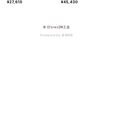
¥27,610
¥45,430
© 【Fores】林工芸
Powered by