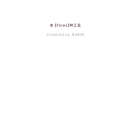
© 【Fores】林工芸
Powered by