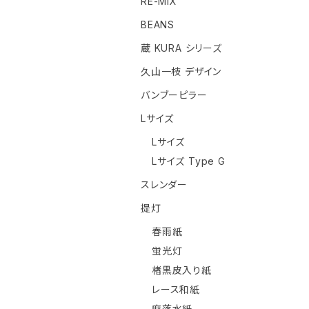
RE-MIX
BEANS
蔵 KURA シリーズ
久山一枝 デザイン
バンブーピラー
Lサイズ
Lサイズ
Lサイズ Type G
スレンダー
提灯
春雨紙
蛍光灯
楮黒皮入り紙
レース和紙
麻落水紙