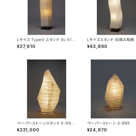
Lサイズ TypeG スタンド SL-51
Lサイズスタンド 白揉み和紙 S
【セードのみ（交換用】
0
¥27,610
¥43,890
ペーパーストーンスタンド S-990
ペーパーストーン S-885
＜受注生産品約２ヶ月＞
¥231,000
¥24,970