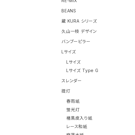
RE-MIX
BEANS
蔵 KURA シリーズ
久山一枝 デザイン
バンブーピラー
Lサイズ
Lサイズ
Lサイズ Type G
スレンダー
提灯
春雨紙
蛍光灯
楮黒皮入り紙
レース和紙
麻落水紙