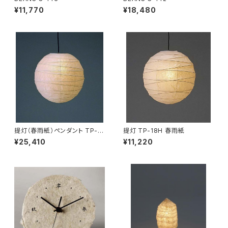
¥11,770
¥18,480
提灯（春雨紙）ペンダント TP-3
提灯 TP-18H 春雨紙
0H
¥25,410
¥11,220