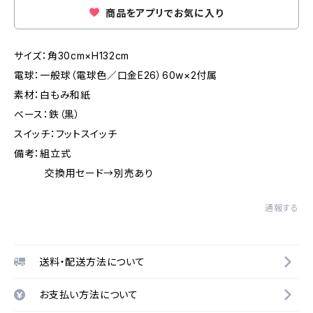
商品をアプリでお気に入り
サイズ：角30cm×H132cm
電球：一般球（電球色／口金E26）60w×2付属
素材：白もみ和紙
ベース：鉄（黒）
スイッチ：フットスイッチ
備考：組立式
交換用セード→別売あり
通報する
送料・配送方法について
お支払い方法について