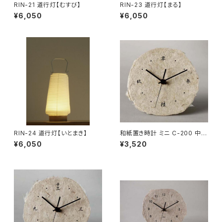
RIN-21 道行灯【むすび】
RIN-23 道行灯【まる】
¥6,050
¥6,050
RIN-24 道行灯【いとまき】
和紙置き時計 ミニ C-200 中国
字【在庫なくなり次第終了】
¥6,050
¥3,520