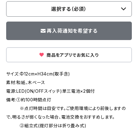
選択する（必須）
再入荷通知を希望する
商品をアプリでお気に入り
サイズ:Φ12cm×H34cm(取手含)
素材:和紙、木ベース
電源:LED(ON/OFFスイッチ)単三電池×2個付
備考:①約100時間点灯
※点灯時間は目安です。ご使用環境により前後しますの
で、明るさが弱くなった場合、電池交換をおすすめします。
②組立式(提灯部分は折り畳み式)