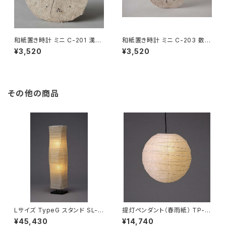
和紙置き時計 ミニ C-201 漢数
和紙置き時計 ミニ C-203 数字
字【在庫なくなり次第終了】
【在庫なくなり次第終了】
¥3,520
¥3,520
その他の商品
Lサイズ TypeG スタンド SL-5
提灯ペンダント（春雨紙） TP-2
1
4H
¥45,430
¥14,740