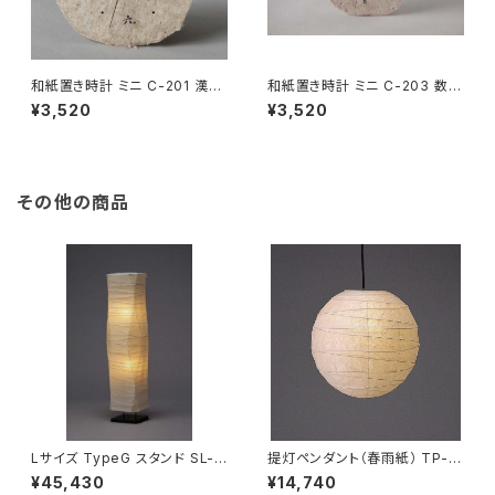
和紙置き時計 ミニ C-201 漢数
和紙置き時計 ミニ C-203 数字
字【在庫なくなり次第終了】
【在庫なくなり次第終了】
¥3,520
¥3,520
その他の商品
Lサイズ TypeG スタンド SL-5
提灯ペンダント（春雨紙） TP-2
1
4H
¥45,430
¥14,740