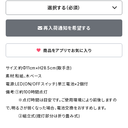
選択する（必須）
再入荷通知を希望する
商品をアプリでお気に入り
サイズ:約Φ11cm×H28.5cm(取手含)
素材:和紙、木ベース
電源:LED(ON/OFFスイッチ)単三電池×2個付
備考:①約100時間点灯
※点灯時間は目安です。ご使用環境により前後しますの
で、明るさが弱くなった場合、電池交換をおすすめします。
②組立式(提灯部分は折り畳み式)