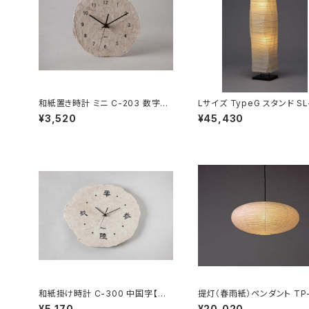
和紙置き時計 ミニ C-203 数字
Lサイズ TypeG スタンド SL
【在庫なくなり次第終了】
¥3,520
¥45,430
和紙掛け時計 C-300 中国字【在
提灯（春雨紙）ペンダント TP-
庫なくなり次第終了】
¥5,170
¥20,020