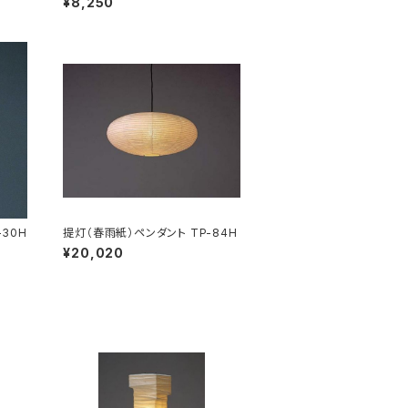
¥8,250
30H
提灯（春雨紙）ペンダント TP-84H
¥20,020