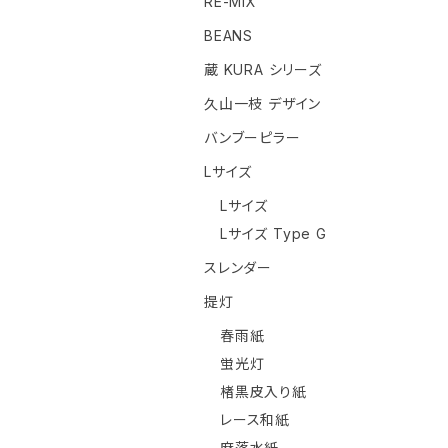
RE-MIX
BEANS
蔵 KURA シリーズ
久山一枝 デザイン
バンブーピラー
Lサイズ
Lサイズ
Lサイズ Type G
スレンダー
提灯
春雨紙
蛍光灯
楮黒皮入り紙
レース和紙
麻落水紙