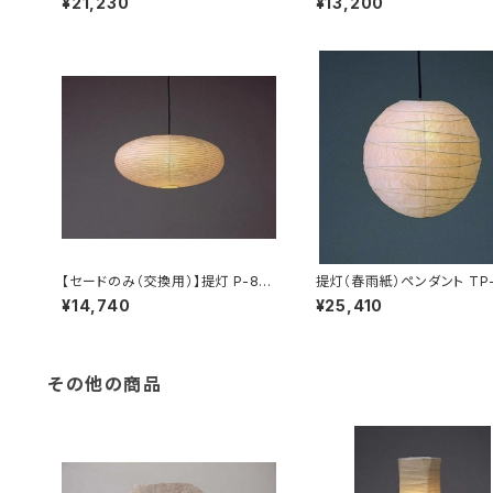
¥21,230
¥13,200
【セードのみ（交換用）】提灯 P-84
提灯（春雨紙）ペンダント TP-
H 春雨紙
¥14,740
¥25,410
その他の商品