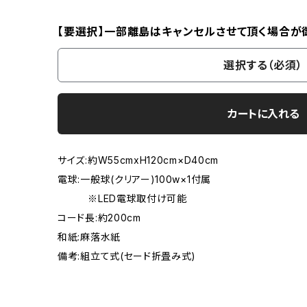
【要選択】一部離島はキャンセルさせて頂く場合が
選択する（必須）
カートに入れる
サイズ:約W55cmxH120cm×D40cm
電球:一般球(クリアー)100w×1付属
※LED電球取付け可能
コード長:約200cm
和紙:麻落水紙
備考:組立て式(セード折畳み式)