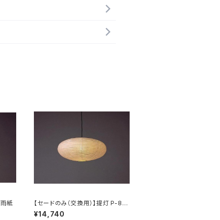
春雨紙
【セードのみ（交換用）】提灯 P-84
H 春雨紙
¥14,740