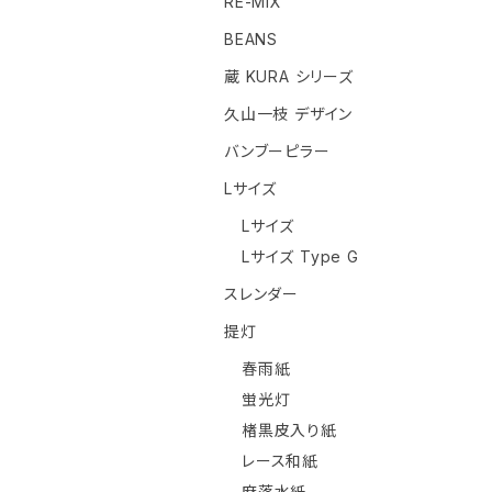
RE-MIX
BEANS
蔵 KURA シリーズ
久山一枝 デザイン
バンブーピラー
Lサイズ
Lサイズ
Lサイズ Type G
スレンダー
提灯
春雨紙
蛍光灯
楮黒皮入り紙
レース和紙
麻落水紙