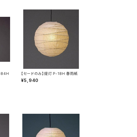
84H
【セードのみ】提灯 P-18H 春雨紙
¥5,940