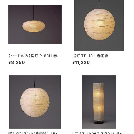
【セードのみ】提灯 P-83H 春雨
提灯 TP-18H 春雨紙
紙
¥8,250
¥11,220
提灯ペンダント（春雨紙） TP-2
Lサイズ TypeG スタンド SL-5