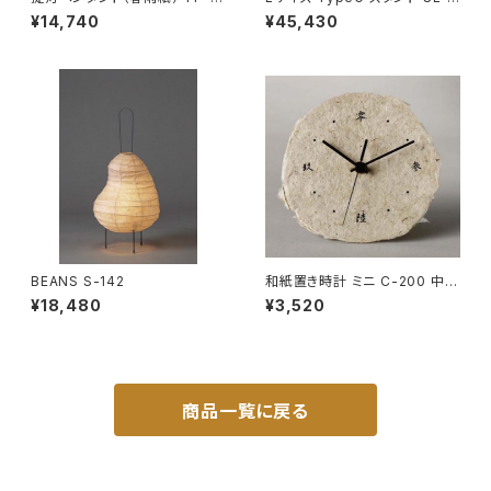
4H
1
¥14,740
¥45,430
BEANS S-142
和紙置き時計 ミニ C-200 中国
字【在庫なくなり次第終了】
¥18,480
¥3,520
商品一覧に戻る